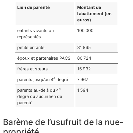
Lien de parenté
Montant de
l’abattement (en
euros)
enfants vivants ou
100 000
représentés
petits enfants
31 865
époux et partenaires PACS
80 724
frères et sœurs
15 932
e
parents jusqu’au 4
degré
7 967
e
parents au-delà du 4
1 594
degré ou aucun lien de
parenté
Barème de l’usufruit de la nue-
propriété