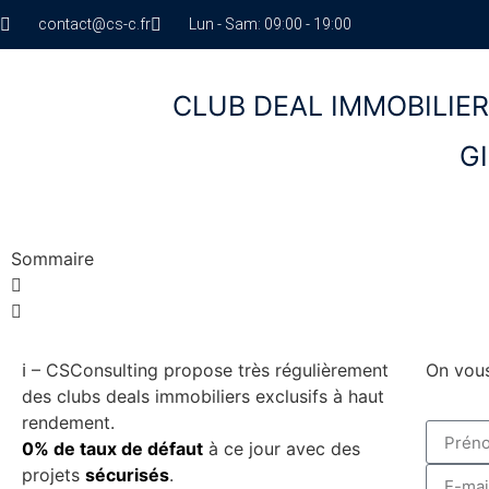
contact@cs-c.fr
Lun - Sam: 09:00 - 19:00
CLUB DEAL IMMOBILIE
G
Sommaire
ℹ️ – CSConsulting propose très régulièrement
On vous
des clubs deals immobiliers exclusifs à haut
rendement.
0% de taux de défaut
à ce jour avec des
projets
sécurisés
.