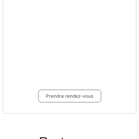
Besoin de conseils ?
Nous pouvons vous accompagner dans
l'élaboration et l'aboutissement de vos projets
d'investissements et d'optimisations.
Prendre rendez-vous